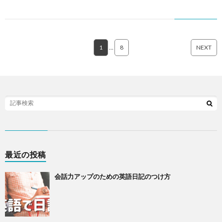
1
…
8
NEXT
最近の投稿
会話力アップのための英語日記のつけ方