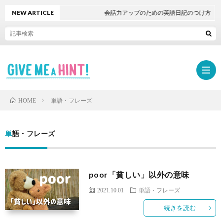
NEW ARTICLE
会話力アップのための英語日記のつけ方
単語・フレーズ
HOME
ホ
単語・フレーズ
ー
勉
poor「貧しい」以外の意味
ム
強
学
2021.10.01
単語・フレーズ
法・
習
続きを読む