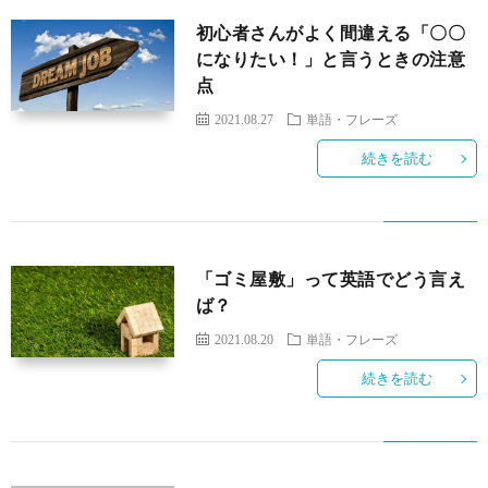
コ
ル
合
初心者さんがよく間違える「〇〇
になりたい！」と言うときの注意
ン
わ
点
2021.08.27
単語・フレーズ
セ
せ
続きを読む
プ
ト
「ゴミ屋敷」って英語でどう言え
ば？
2021.08.20
単語・フレーズ
続きを読む