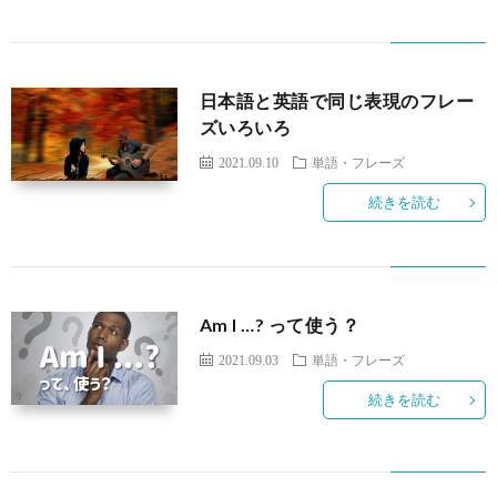
お
の
す
ヒ
日本語と英語で同じ表現のフレー
ズいろいろ
す
ン
こ
2021.09.10
単語・フレーズ
め
ト
続きを読む
の
プ
紹
サ
ロ
ブ
介
イ
Am I …? って使う？
フ
ロ
お
2021.09.03
単語・フレーズ
ト
ィ
グ
問
続きを読む
の
ー
い