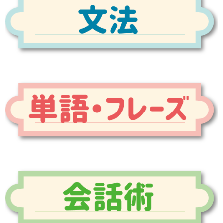
コ
ル
合
ン
わ
セ
せ
プ
ト