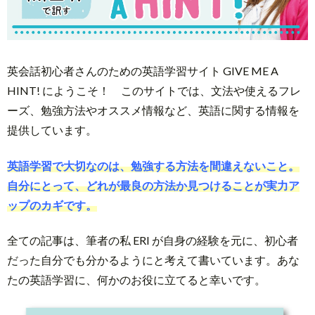
お
の
す
ヒ
英会話初心者さんのための英語学習サイト GIVE ME A
す
HINT! にようこそ！ このサイトでは、文法や使えるフレ
ン
こ
ーズ、勉強方法やオススメ情報など、英語に関する情報を
め
ト
の
提供しています。
プ
英語学習で大切なのは、勉強する方法を間違えないこと。
紹
サ
ロ
ブ
自分にとって、どれが最良の方法か見つけることが実力ア
介
ップのカギです。
イ
フ
ロ
お
全ての記事は、筆者の私 ERI が自身の経験を元に、初心者
ト
ィ
グ
問
だった自分でも分かるようにと考えて書いています。あな
たの英語学習に、何かのお役に立てると幸いです。
の
ー
い