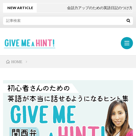
NEW ARTICLE
会話力アップのための英語日記のつけ方
HOME
ホ
ー
勉
ム
強
学
法・
習